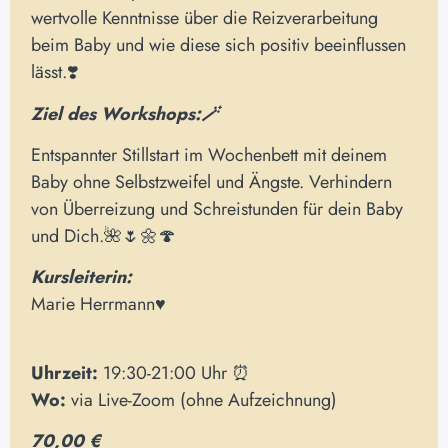
wertvolle Kenntnisse über die Reizverarbeitung
beim Baby und wie diese sich positiv beeinflussen
lässt.❣️
Ziel des Workshops:🪄
Entspannter Stillstart im Wochenbett mit deinem
Baby ohne Selbstzweifel und Ängste. Verhindern
von Überreizung und Schreistunden für dein Baby
und Dich.🌺🌷🌼🍄
Kursleiterin:
Marie Herrmann♥️
Uhrzeit:
19:30-21:00 Uhr ⏰
Wo:
via Live-Zoom (ohne Aufzeichnung)
70,00 €