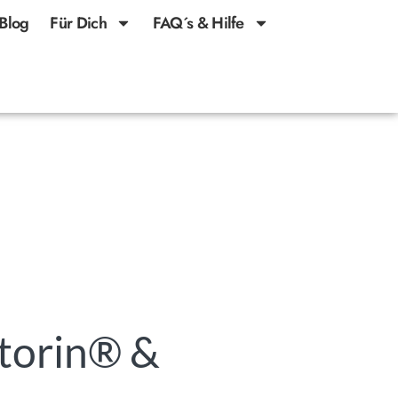
Blog
Für Dich
FAQ´s & Hilfe
ntorin® &