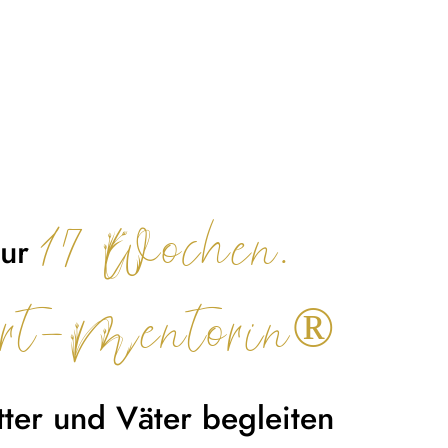
17 Wochen.
nur
burt-Mentorin®
ter und Väter begleiten