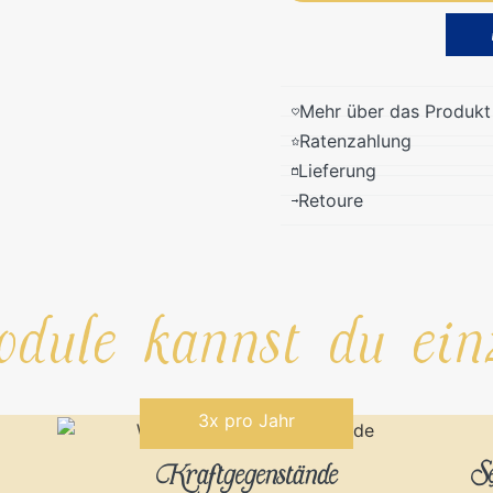
Alternative:
Mehr über das Produkt
Ratenzahlung
Lieferung
Retoure
ule kannst du einz
3x pro Jahr
Se
Kraftgegenstände