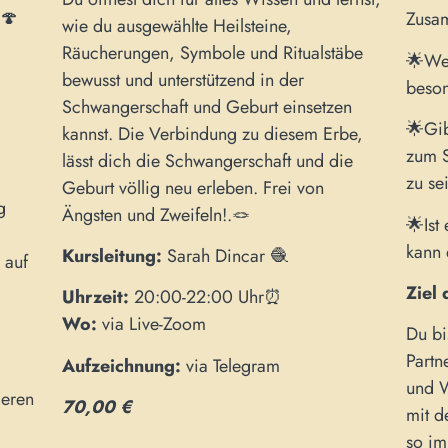
.🍄
Zusam
wie du ausgewählte Heilsteine,
Räucherungen, Symbole und Ritualstäbe
🌟Wel
bewusst und unterstützend in der
beson
Schwangerschaft und Geburt einsetzen
🌟Gib
kannst. Die Verbindung zu diesem Erbe,
zum S
lässt dich die Schwangerschaft und die
zu se
Geburt völlig neu erleben. Frei von
g
Ängsten und Zweifeln!.🪢
🌟Ist
kann 
Kursleitung:
Sarah Dincar 🧶
 auf
Ziel
Uhrzeit:
20:00-22:00 Uhr⏰
Wo:
via Live-Zoom
Du bi
Partn
Aufzeichnung:
via Telegram
und W
deren
70,00 €
mit d
so im