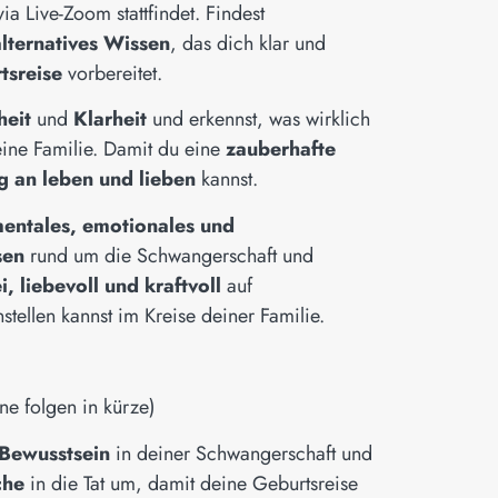
a Live-Zoom stattfindet. Findest
lternatives Wissen
, das dich klar und
tsreise
vorbereitet.
heit
und
Klarheit
und erkennst, was wirklich
deine Familie. Damit du eine
zauberhafte
g an leben und lieben
kannst.
mentales, emotionales und
sen
rund um die Schwangerschaft und
i, liebevoll und kraftvoll
auf
nstellen kannst im Kreise deiner Familie.
 folgen in kürze)
Bewusstsein
in deiner Schwangerschaft und
che
in die Tat um, damit deine Geburtsreise