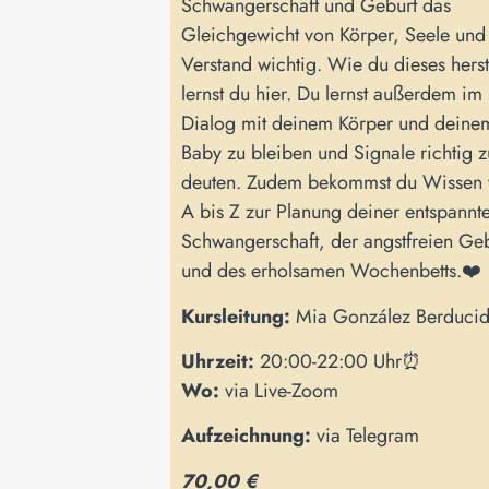
Schwangerschaft und Geburt das
Gleichgewicht von Körper, Seele und
Verstand wichtig. Wie du dieses herste
lernst du hier. Du lernst außerdem im
Dialog mit deinem Körper und deine
Baby zu bleiben und Signale richtig z
deuten. Zudem bekommst du Wissen
A bis Z zur Planung deiner entspannt
Schwangerschaft, der angstfreien Ge
und des erholsamen Wochenbetts.❤️
Kursleitung:
Mia González Berduci
Uhrzeit:
20:00-22:00 Uhr⏰
Wo:
via Live-Zoom
Aufzeichnung:
via Telegram
70,00 €