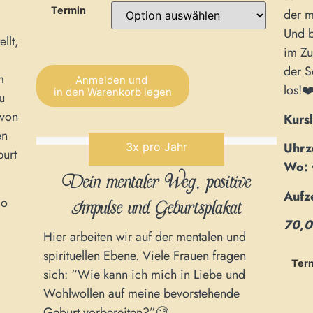
Termin
der m
Und b
llt,
im Zu
der S
m
Anmelden und
los!❤
in den Warenkorb legen
u
 von
Alternative:
Kursl
en
Uhrze
3x pro Jahr
burt
Wo:
Dein mentaler Weg, positive
Aufz
Impulse und Geburtsplakat
do
70,0
Hier arbeiten wir auf der mentalen und
spirituellen Ebene. Viele Frauen fragen
Ter
sich: “Wie kann ich mich in Liebe und
Wohlwollen auf meine bevorstehende
Geburt vorbereiten?”🧐