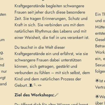
Kraftgegenstände begleiten schwangere
Frauen seit jeher durch diese besondere
sten
Ein T
Zeit. Sie tragen Erinnerungen, Schutz und
und o
Kraft in sich. Sie verbinden uns mit dem
Mütte
natürlichen Rhythmus des Lebens und mit
entst
einer Weisheit, die tief in uns verankert ist.
 um
Gesel
Betra
Du tauchst in die Welt dieser
ng.
Works
Kraftgegenstände ein und erfährst, wie sie
in
ein, 
schwangere Frauen dabei unterstützen
und
Sexua
können, sich getragen, gestärkt und
 nur
folge
verbunden zu fühlen – mit sich selbst, dem
orgt
Kind und dem natürlichen Prozess der
🌟Ist 
tand
Geburt..🧵🪡🪢
Vertr
Ziel des Workshops:
🪄
🌟Wel
über 
Du öffnest dich für altes Wissen und lernst,