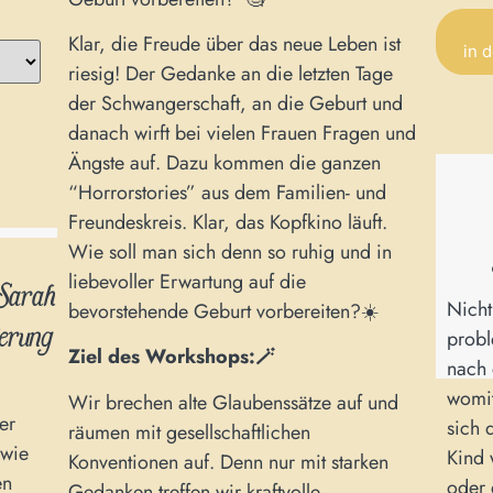
Klar, die Freude über das neue Leben ist
in 
riesig! Der Gedanke an die letzten Tage
Alterna
der Schwangerschaft, an die Geburt und
danach wirft bei vielen Frauen Fragen und
Ängste auf. Dazu kommen die ganzen
“Horrorstories” aus dem Familien- und
Freundeskreis. Klar, das Kopfkino läuft.
Wie soll man sich denn so ruhig und in
liebevoller Erwartung auf die
Sarah
Nicht
bevorstehende Geburt vorbereiten?☀️
erung
probl
Ziel des Workshops:🪄
nach 
womit
Wir brechen alte Glaubenssätze auf und
er
sich 
räumen mit gesellschaftlichen
 wie
Kind 
Konventionen auf. Denn nur mit starken
en
oder 
Gedanken treffen wir kraftvolle