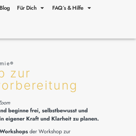
Blog
Für Dich
FAQ´s & Hilfe
emie®
p zur
orbereitung
 Zoom
und beginne frei, selbstbewusst und
in eigener Kraft und Klarheit zu planen.
-Workshops
der Workshop zur