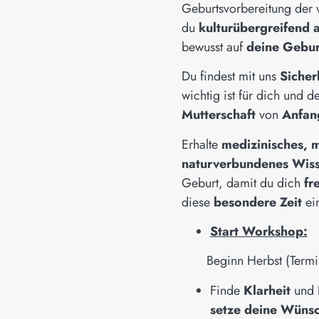
Geburtsvorbereitung der vi
du
kulturübergreifend a
bewusst auf
deine Gebur
Du findest mit uns
Sicher
wichtig ist für dich und 
Mutterschaft
von
Anfan
Erhalte
medizinisches, 
naturverbundenes Wis
Geburt, damit du dich
fre
diese
besondere Zeit
ei
Start Workshop:
Beginn Herbst (Termine
Finde
Klarheit
und
setze deine Wüns