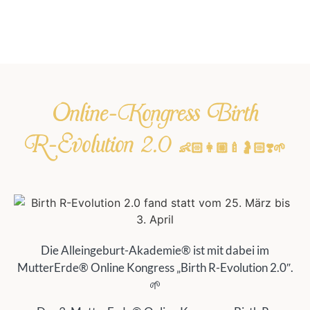
Online-Kongress Birth
R-Evolution 2.0 👶🏻👩🏼‍🍼🤰🏻❣️🌱
Die Alleingeburt-Akademie® ist mit dabei im
MutterErde® Online Kongress „Birth R-Evolution 2.0″.
🌱