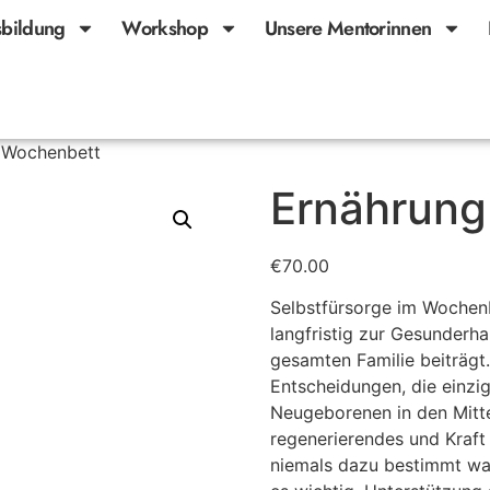
bildung
Workshop
Unsere Mentorinnen
 Wochenbett
Ernährung
€
70.00
Selbstfürsorge im Wochenb
langfristig zur Gesunderh
gesamten Familie beiträgt
Entscheidungen, die einzi
Neugeborenen in den Mitte
regenerierendes und Kraf
niemals dazu bestimmt war, 