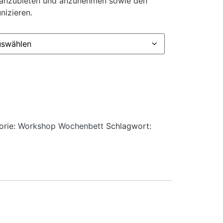
g anzubieten und anzunehmen sowie den
nizieren.
rnative:
orie:
Workshop Wochenbett
Schlagwort: